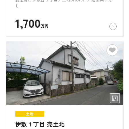
し
1,700
万円
土地
伊敷１丁目 売土地