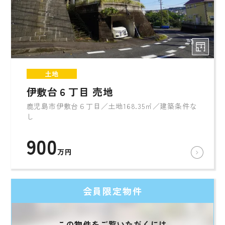
土地
伊敷台６丁目 売地
鹿児島市伊敷台６丁目／土地168.35㎡／建築条件な
し
900
万円
会員限定物件
この物件をご覧いただくには