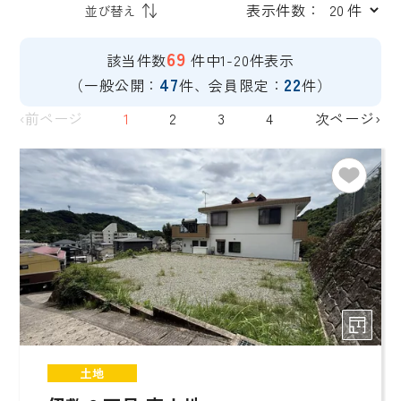
表示件数：
69
該当件数
件中1-20件表示
47
22
（一般公開：
件、会員限定：
件）
‹前ページ
1
2
3
4
次ページ›
土地