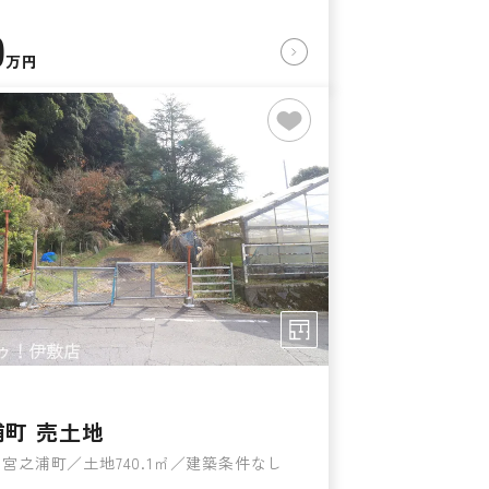
0
万円
浦町 売土地
宮之浦町／土地740.1㎡／建築条件なし