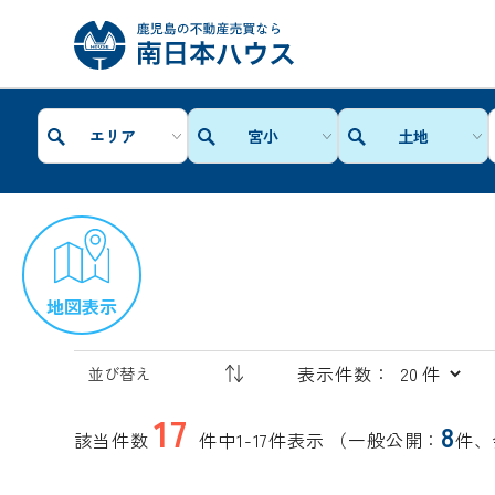
エリア
宮小
土地
地図表示
表示件数：
17
8
該当件数
件中1-17件表示
（一般公開：
件、