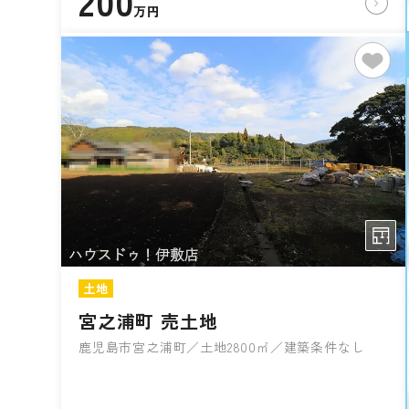
200
万円
土地
宮之浦町 売土地
鹿児島市宮之浦町／土地2800㎡／建築条件なし