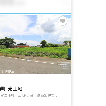
浦町 売土地
宮之浦町／土地471㎡／建築条件なし