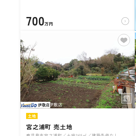
700
万円
土地
宮之浦町 売土地
鹿児島市宮之浦町／土地365㎡／建築条件なし