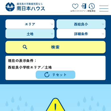
お気に入り
ログイン
閲覧履歴
エリア
西姶良小
土地
詳細条件
現在の表示条件：
西姶良小学校エリア／土地
リセット