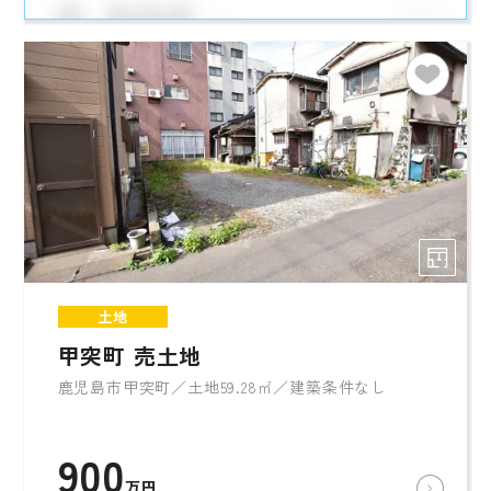
土地
甲突町 売土地
鹿児島市甲突町／土地59.28㎡／建築条件なし
900
万円