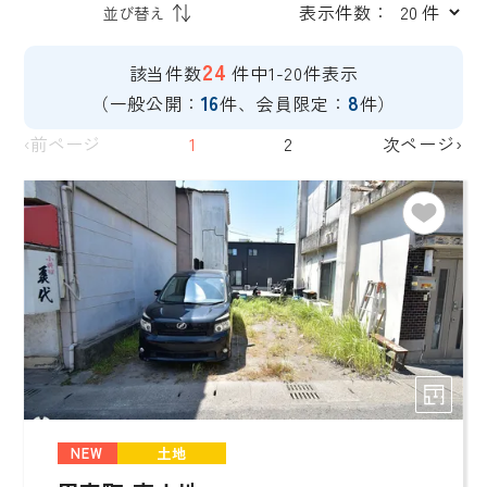
表示件数：
24
該当件数
件中1-20件表示
16
8
（一般公開：
件、会員限定：
件）
‹前ページ
1
2
次ページ›
NEW
土地