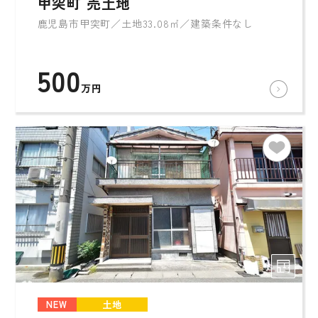
甲突町 売土地
鹿児島市甲突町／土地33.08㎡／建築条件なし
500
万円
NEW
土地