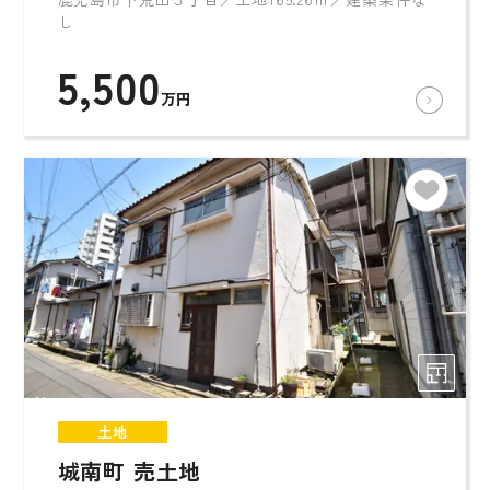
し
5,500
万円
土地
城南町 売土地