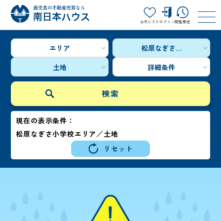
お気に入り
ログイン
閲覧履歴
エリア
松原なぎさ…
土地
詳細条件
現在の表示条件：
松原なぎさ小学校エリア／土地
リセット