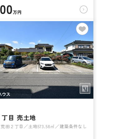
800
万円
２丁目 売土地
荒田２丁目／土地573.58㎡／建築条件なし