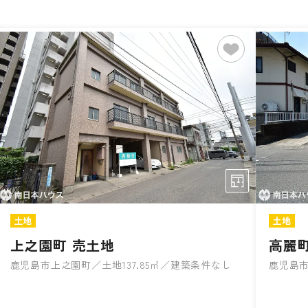
土地
土地
上之園町 売土地
高麗町
鹿児島市上之園町／土地137.85㎡／建築条件なし
鹿児島市