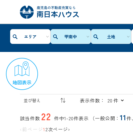
エリア
甲南中
土地
地図表示
表示件数：
22
11
該当件数
件中1-20件表示
（一般公開：
件
‹前ページ
1
2
次ページ›