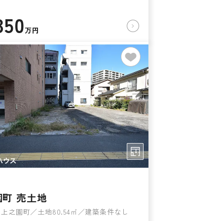
350
万円
園町 売土地
上之園町／土地80.54㎡／建築条件なし