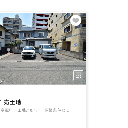
 売土地
高麗町／土地248.4㎡／建築条件なし