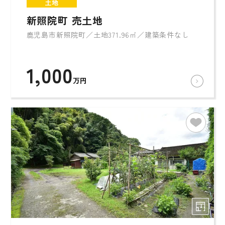
土地
新照院町 売土地
鹿児島市新照院町／土地371.96㎡／建築条件なし
1,000
万円