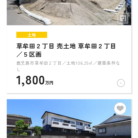
土地
草牟田２丁目 売土地 草牟田２丁目
／５区画
鹿児島市草牟田２丁目／土地106.25㎡／建築条件な
し
1,800
万円