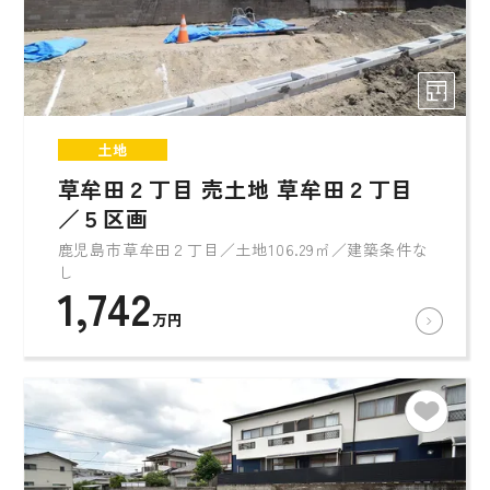
土地
草牟田２丁目 売土地 草牟田２丁目
／５区画
鹿児島市草牟田２丁目／土地106.29㎡／建築条件な
し
1,742
万円