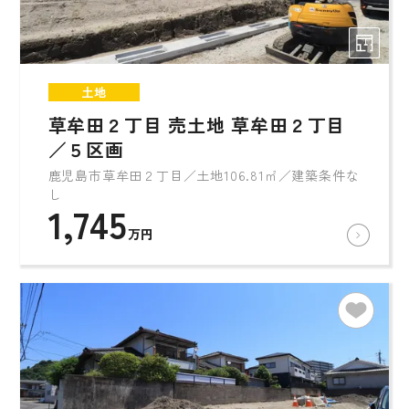
土地
草牟田２丁目 売土地 草牟田２丁目
／５区画
鹿児島市草牟田２丁目／土地106.81㎡／建築条件な
し
1,745
万円