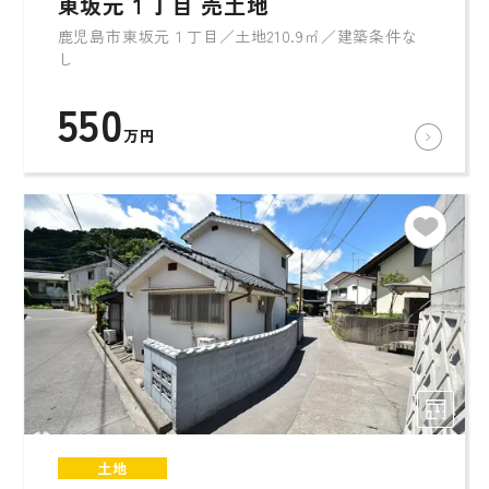
東坂元１丁目 売土地
鹿児島市東坂元１丁目／土地210.9㎡／建築条件な
し
550
万円
土地