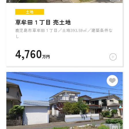
土地
草牟田１丁目 売土地
鹿児島市草牟田１丁目／土地393.59㎡／建築条件な
し
4,760
万円