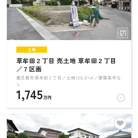
土地
草牟田２丁目 売土地 草牟田２丁目
／７区画
鹿児島市草牟田２丁目／土地106.81㎡／建築条件な
し
1,745
万円