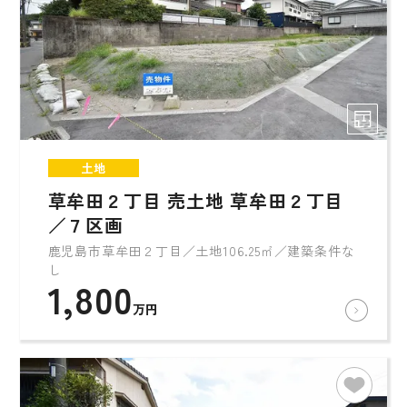
土地
草牟田２丁目 売土地 草牟田２丁目
／７区画
鹿児島市草牟田２丁目／土地106.25㎡／建築条件な
し
1,800
万円