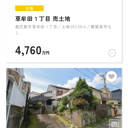
土地
草牟田１丁目 売土地
鹿児島市草牟田１丁目／土地393.59㎡／建築条件な
し
4,760
万円