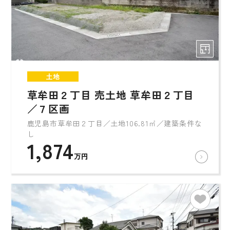
土地
草牟田２丁目 売土地 草牟田２丁目
／７区画
鹿児島市草牟田２丁目／土地106.81㎡／建築条件な
し
1,874
万円