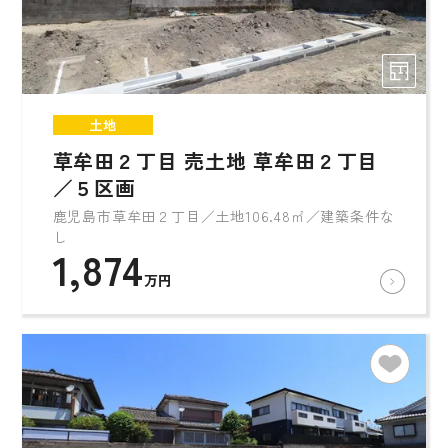
土地
草牟田２丁目 売土地 草牟田２丁目
／５区画
鹿児島市草牟田２丁目／土地106.48㎡／建築条件な
し
1,874
万円