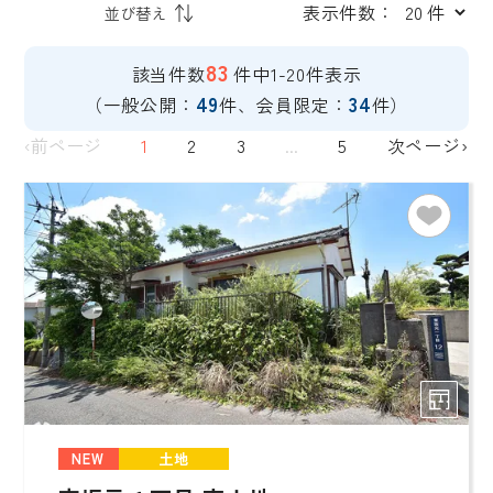
表示件数：
83
該当件数
件中1-20件表示
49
34
（一般公開：
件、会員限定：
件）
‹前ページ
1
2
3
...
5
次ページ›
NEW
土地