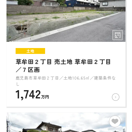
土地
草牟田２丁目 売土地 草牟田２丁目
／７区画
鹿児島市草牟田２丁目／土地106.65㎡／建築条件な
し
1,742
万円