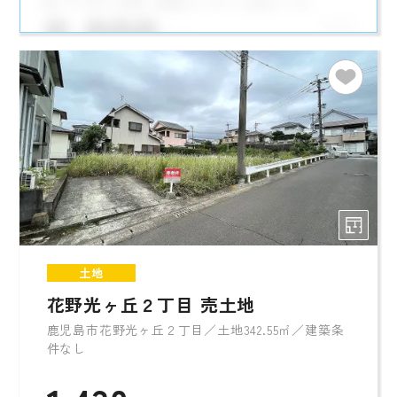
土地
花野光ヶ丘２丁目 売土地
鹿児島市花野光ヶ丘２丁目／土地342.55㎡／建築条
件なし