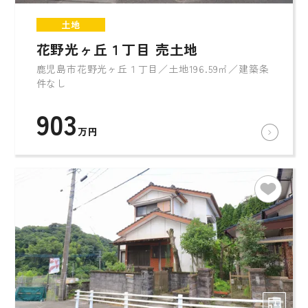
土地
花野光ヶ丘１丁目 売土地
鹿児島市花野光ヶ丘１丁目／土地196.59㎡／建築条
件なし
903
万円