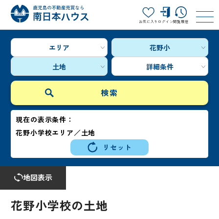
お気に入り
ログイン
閲覧履歴
エリア
花野小
土地
詳細条件
現在の表示条件：
花野小学校エリア／土地
リセット
地図表示
花野小学校の土地