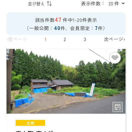
表示件数：
47
該当件数
件中1-20件表示
40
7
（一般公開：
件、会員限定：
件）
‹前ページ
1
2
3
次ページ›
土地