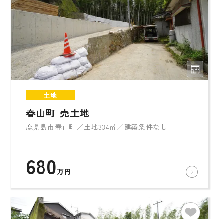
土地
春山町 売土地
鹿児島市春山町／土地334㎡／建築条件なし
680
万円