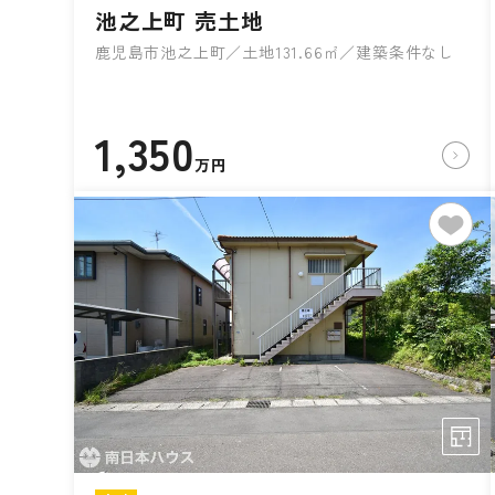
池之上町 売土地
鹿児島市池之上町／土地131.66㎡／建築条件なし
1,350
万円