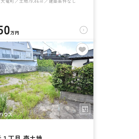
大竜町／土地79.46㎡／建築条件なし
50
万円
元１丁目 売土地