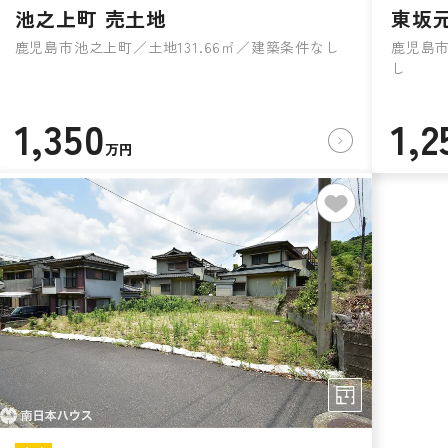
池之上町 売土地
東坂
鹿児島市池之上町／土地131.66㎡／建築条件なし
鹿児島市
し
1,350
1,2
万円