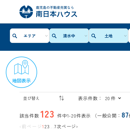
エリア
清水中
土地
地図表示
表示件数：
123
87
該当件数
件中1-20件表示
（一般公開：
‹前ページ
1
2
3
...
7
次ページ›