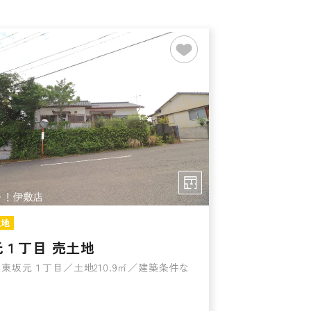
土地
元１丁目 売土地
東坂元１丁目／土地210.9㎡／建築条件な