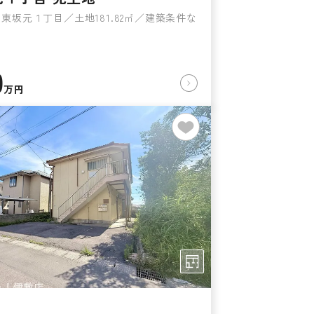
東坂元１丁目／土地181.82㎡／建築条件な
0
万円