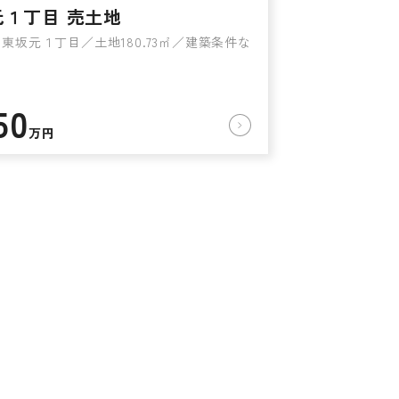
元１丁目 売土地
東坂元１丁目／土地180.73㎡／建築条件な
50
万円