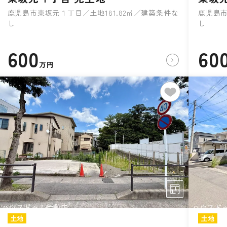
鹿児島市東坂元１丁目／土地181.82㎡／建築条件な
鹿児島市
し
し
600
60
万円
土地
土地