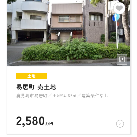
土地
易居町 売土地
鹿児島市易居町／土地94.65㎡／建築条件なし
2,580
万円