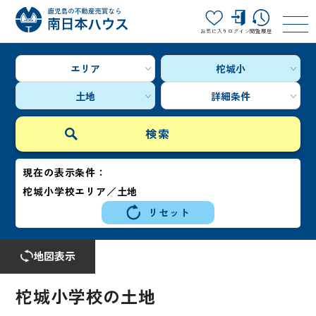
お気に入り
ログイン
閲覧履歴
エリア
柁城小
土地
詳細条件
現在の表示条件：
柁城小学校エリア／土地
リセット
地図表示
柁城小学校の土地