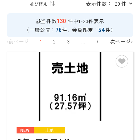
表示件数：
130
該当件数
件中1-20件表示
76
54
（一般公開：
件、会員限定：
件）
‹前ページ
1
2
3
...
7
次ページ›
NEW
土地