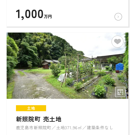
1,000
万円
土地
新照院町 売土地
鹿児島市新照院町／土地371.96㎡／建築条件なし