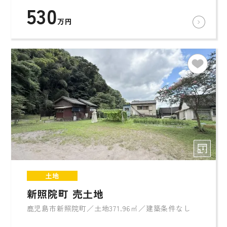
530
万円
土地
新照院町 売土地
鹿児島市新照院町／土地371.96㎡／建築条件なし