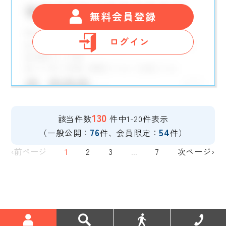
無料会員登録
ログイン
130
該当件数
件中1-20件表示
76
54
（一般公開：
件、会員限定：
件）
‹前ページ
1
2
3
...
7
次ページ›