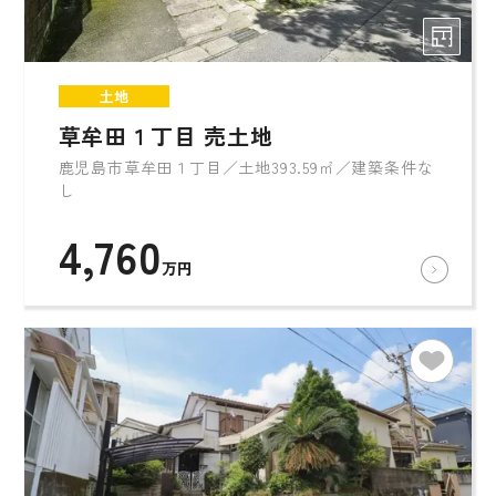
土地
草牟田１丁目 売土地
鹿児島市草牟田１丁目／土地393.59㎡／建築条件な
し
4,760
万円