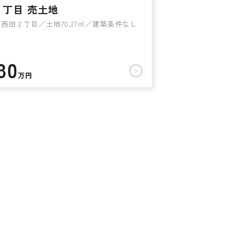
２丁目 売土地
西田２丁目／土地70.27㎡／建築条件なし
80
万円