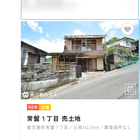
NEW
土地
常盤１丁目 売土地
鹿児島市常盤１丁目／土地142.35㎡／建築条件なし