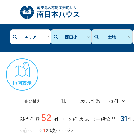
エリア
西田小
土地
地図表示
表示件数：
52
31
該当件数
件中1-20件表示
（一般公開：
件
‹前ページ
1
2
3
次ページ›