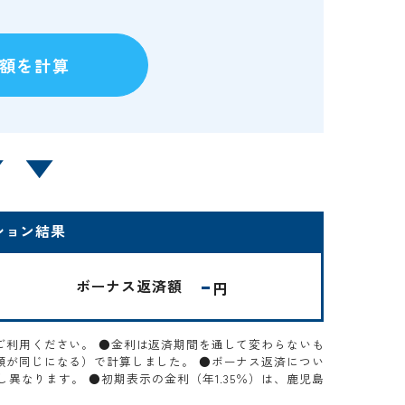
ション結果
-
ボーナス返済額
円
ご利用ください。 ●金利は返済期間を通して変わらないも
額が同じになる）で計算しました。 ●ボーナス返済につい
異なります。 ●初期表示の金利（年1.35％）は、鹿児島