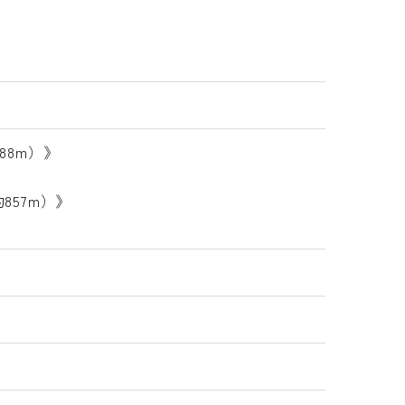
88m）》
857m）》