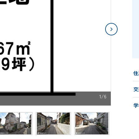
住
交
1/6
学