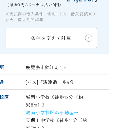
（頭金0円/ボーナス払い0円）
※支払例の借入条件：金利1.35%、借入総額900
万円、借入期間40年
条件を変えて計算
所
鹿児島市錦江町4-6
通
[バス]「清滝通」歩5分
校区
城南小学校《徒歩12分（約
888m）》
城南小学校区の不動産→
天保山中学校《徒歩11分（約
857m）》