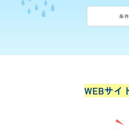
条
WEBサイ