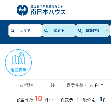
エリア
紫原中
新築戸建
地図表示
表示件数：
10
8
該当件数
件中1-10件表示
（一般公開：
件、