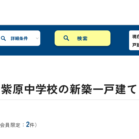
現
詳細条件
戸
紫原中学校の新築一戸建て
2
会員限定：
件）