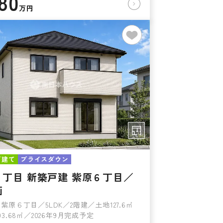
580
万円
戸建て
プライスダウン
６丁目 新築戸建 紫原６丁目／
画
紫原６丁目／5LDK／2階建／土地127.6㎡
3.68㎡／2026年9月完成予定