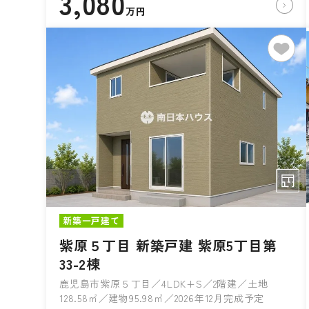
3,080
万円
新築一戸建て
紫原５丁目 新築戸建 紫原5丁目第
33-2棟
鹿児島市紫原５丁目／4LDK+S／2階建／土地
128.58㎡／建物95.98㎡／2026年12月完成予定