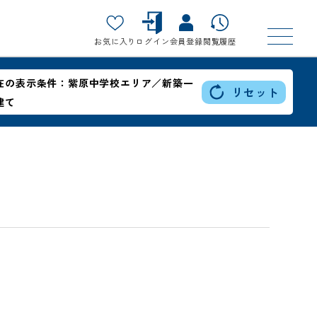
お気に入り
ログイン
会員登録
閲覧履歴
在の表示条件：
紫原中学校エリア／新築一
リセット
建て