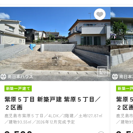
新築一戸建て
新築一
紫原５丁目 新築戸建 紫原５丁目／
紫原
２区画
２区
鹿児島市紫原５丁目／4LDK／2階建／土地127.87㎡
鹿児島市
／建物93.55㎡／2026年12月完成予定
／建物95