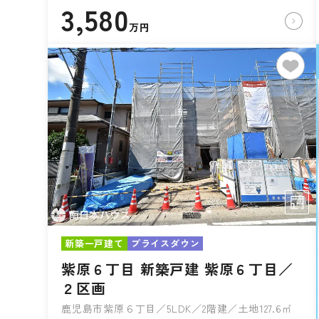
3,580
万円
新築一戸建て
プライスダウン
紫原６丁目 新築戸建 紫原６丁目／
２区画
鹿児島市紫原６丁目／5LDK／2階建／土地127.6㎡