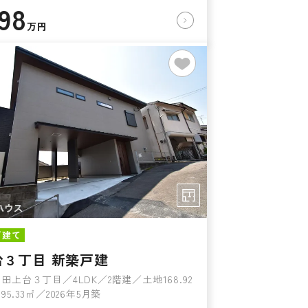
898
万円
戸建て
台３丁目 新築戸建
田上台３丁目／4LDK／2階建／土地168.92
5.33㎡／2026年5月築