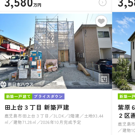
3,580
3,
万円
新築一戸建て
プライスダウン
新築一
田上台３丁目 新築戸建
紫原
２区
鹿児島市田上台３丁目／3LDK／2階建／土地93.44
㎡／建物71.28㎡／2026年10月完成予定
鹿児島市
／建物10