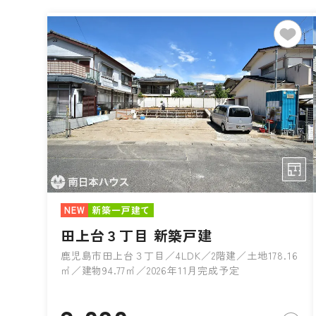
NEW
新築一戸建て
田上台３丁目 新築戸建
鹿児島市田上台３丁目／4LDK／2階建／土地178.16
㎡／建物94.77㎡／2026年11月完成予定