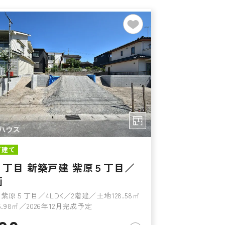
戸建て
５丁目 新築戸建 紫原５丁目／
画
紫原５丁目／4LDK／2階建／土地128.58㎡
.98㎡／2026年12月完成予定