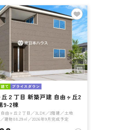
戸建て
プライスダウン
丘２丁目 新築戸建 自由ヶ丘2
第9-2棟
自由ヶ丘２丁目／3LDK／2階建／土地
4㎡／建物88.29㎡／2026年9月完成予定