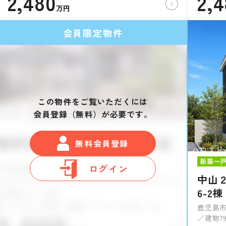
2,480
2,
万円
会員限定物件
この物件をご覧いただくには
会員登録（無料）が必要です。
無料会員登録
新築一
ログイン
中山２
6-2棟
鹿児島市
／建物79