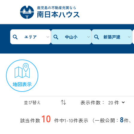
エリア
中山小
新築戸建
地図表示
表示件数：
10
8
該当件数
件中1-10件表示
（一般公開：
件、