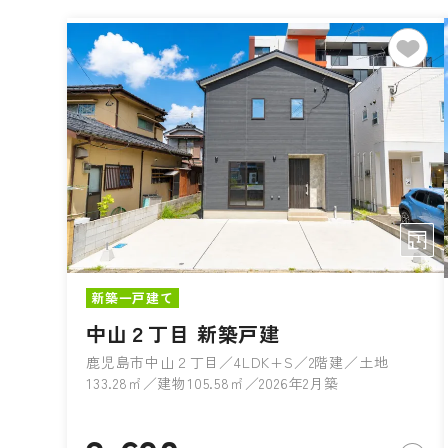
新築一戸建て
中山２丁目 新築戸建
鹿児島市中山２丁目／4LDK+S／2階建／土地
133.28㎡／建物105.58㎡／2026年2月築