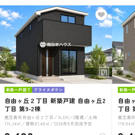
新築一戸建て
プライスダウン
新築一
自由ヶ丘２丁目 新築戸建 自由ヶ丘2
自由ヶ
丁目 第9-2棟
丁目 
鹿児島市自由ヶ丘２丁目／3LDK／2階建／土地
鹿児島市
115.34㎡／建物87.48㎡／2026年9月完成予定
119.8