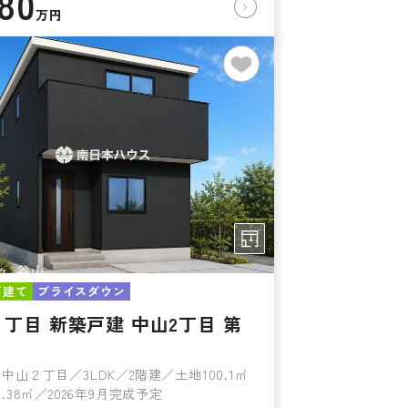
480
万円
戸建て
プライスダウン
丁目 新築戸建 中山2丁目 第
中山２丁目／3LDK／2階建／土地100.1㎡
.38㎡／2026年9月完成予定