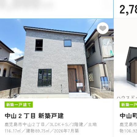
2,7
新築一戸建て
新築一
中山２丁目 新築戸建
中山町
鹿児島市中山２丁目／3LDK+S／2階建／土地
鹿児島市
116.17㎡／建物89.75㎡／2026年7月築
物106.