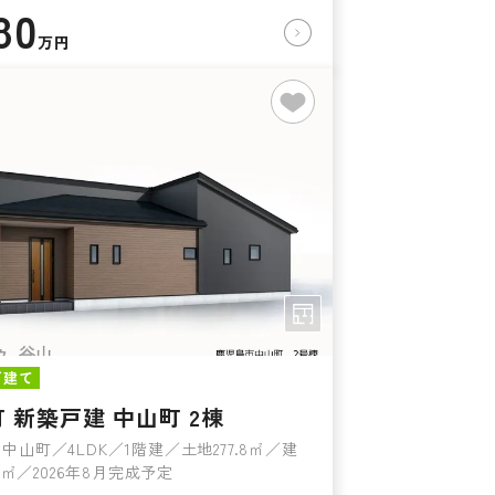
80
万円
戸建て
 新築戸建 中山町 2棟
中山町／4LDK／1階建／土地277.8㎡／建
92㎡／2026年8月完成予定