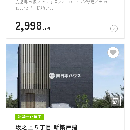
鹿児島市坂之上２丁目／4LDK+S／2階建／土地
136.48㎡／建物94.6㎡
2,998
万円
新築一戸建て
坂之上５丁目 新築戸建