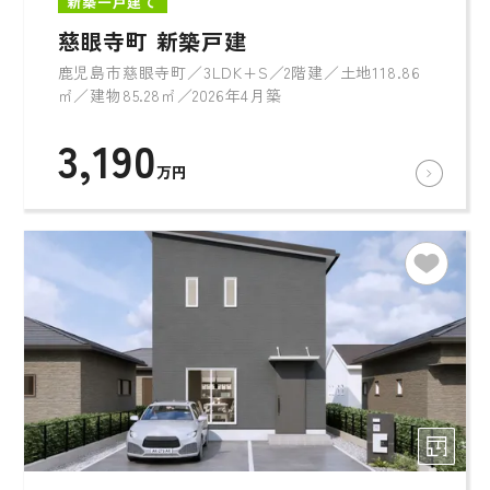
新築一戸建て
慈眼寺町 新築戸建
鹿児島市慈眼寺町／3LDK+S／2階建／土地118.86
㎡／建物85.28㎡／2026年4月築
3,190
万円