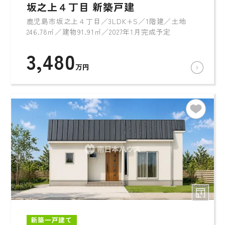
坂之上４丁目 新築戸建
鹿児島市坂之上４丁目／3LDK+S／1階建／土地
246.78㎡／建物91.91㎡／2027年1月完成予定
3,480
万円
新築一戸建て