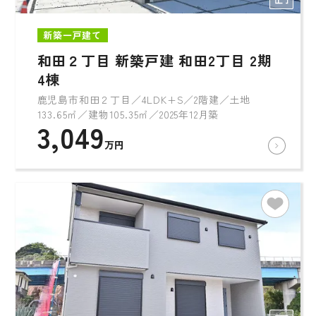
新築一戸建て
和田２丁目 新築戸建 和田2丁目 2期
4棟
鹿児島市和田２丁目／4LDK+S／2階建／土地
133.65㎡／建物105.35㎡／2025年12月築
3,049
万円