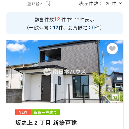
表示件数：
12
該当件数
件中1-12件表示
12
0
（一般公開：
件、会員限定：
件）
NEW
新築一戸建て
坂之上２丁目 新築戸建