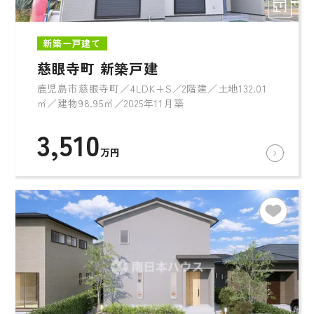
新築一戸建て
慈眼寺町 新築戸建
鹿児島市慈眼寺町／4LDK+S／2階建／土地132.01
㎡／建物98.95㎡／2025年11月築
3,510
万円