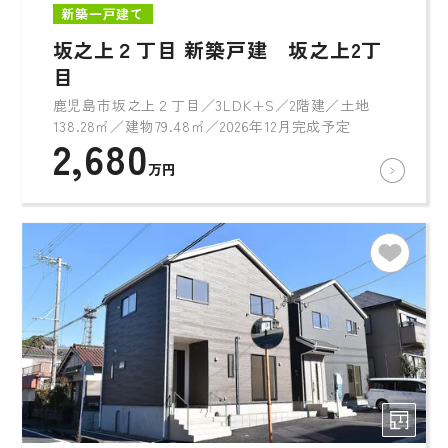
新築一戸建て
坂之上２丁目 新築戸建 坂之上2丁
目
鹿児島市坂之上２丁目／3LDK+S／2階建／土地
138.28㎡／建物79.48㎡／2026年12月完成予定
2,680
万円