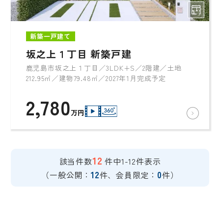
新築一戸建て
坂之上１丁目 新築戸建
鹿児島市坂之上１丁目／3LDK+S／2階建／土地
212.95㎡／建物79.48㎡／2027年1月完成予定
2,780
万円
12
該当件数
件中1-12件表示
12
0
（一般公開：
件、会員限定：
件）