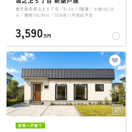
坂之上５丁目 新築戸建
鹿児島市坂之上５丁目／4LDK／2階建／土地145.35
㎡／建物105.99㎡／2026年11月完成予定
3,590
万円
新築一戸建て