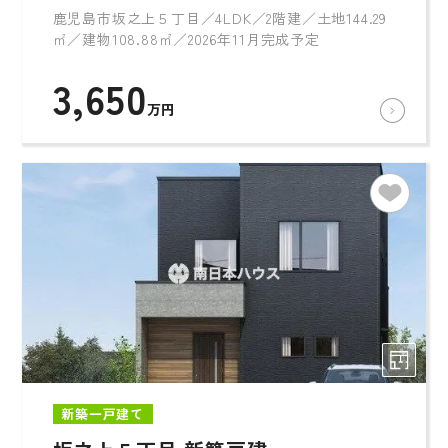
鹿児島市坂之上５丁目／4LDK／2階建／土地144.29
㎡／建物108.88㎡／2026年11月完成予定
3,650
万円
新築一戸建て