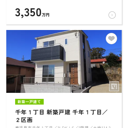
3,350
万円
新築一戸建て
千年１丁目 新築戸建 千年１丁目／
２区画
鹿児島市千年１丁目／3LDK+S／2階建／土地114.2