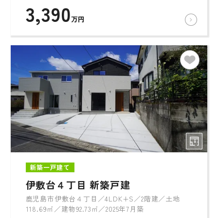
3,390
万円
新築一戸建て
伊敷台４丁目 新築戸建
鹿児島市伊敷台４丁目／4LDK+S／2階建／土地
118.69㎡／建物92.73㎡／2025年7月築