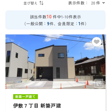
表示件数：
10
該当件数
件中1-10件表示
9
1
（一般公開：
件、会員限定：
件）
新築一戸建て
伊敷７丁目 新築戸建