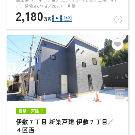
㎡／建物87.77㎡／2025年1月築
2,180
万円
新築一戸建て
伊敷７丁目 新築戸建 伊敷７丁目／
４区画