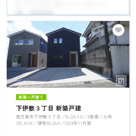
新築一戸建て
下伊敷３丁目 新築戸建
鹿児島市下伊敷３丁目／5LDK+S／2階建／土地
120.87㎡／建物95.22㎡／2024年11月築