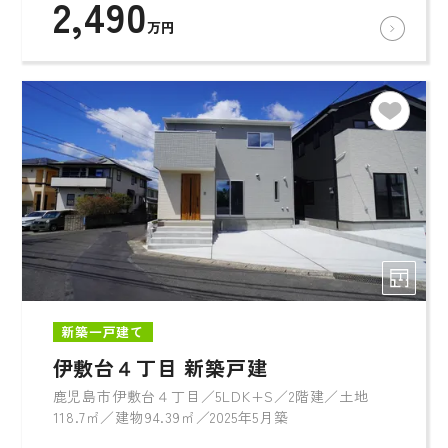
2,490
万円
新築一戸建て
伊敷台４丁目 新築戸建
鹿児島市伊敷台４丁目／5LDK+S／2階建／土地
118.7㎡／建物94.39㎡／2025年5月築