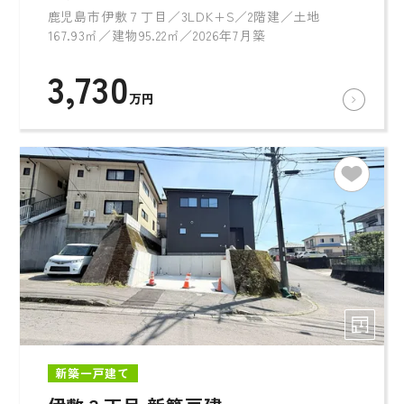
鹿児島市伊敷７丁目／3LDK+S／2階建／土地
167.93㎡／建物95.22㎡／2026年7月築
3,730
万円
新築一戸建て