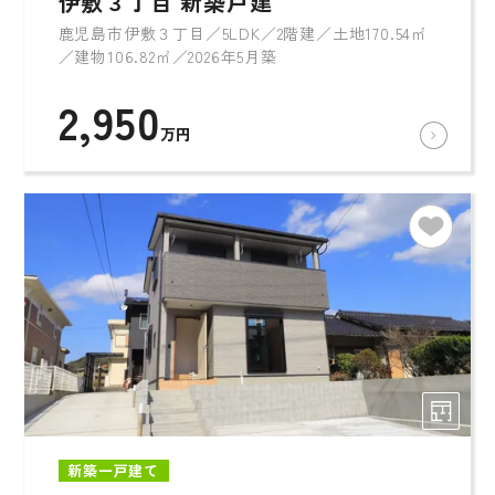
伊敷３丁目 新築戸建
鹿児島市伊敷３丁目／5LDK／2階建／土地170.54㎡
／建物106.82㎡／2026年5月築
2,950
万円
新築一戸建て