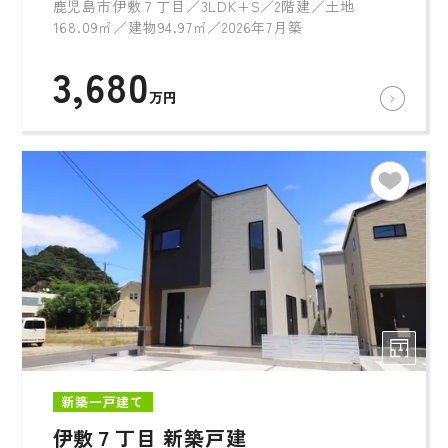
鹿児島市伊敷７丁目／3LDK+S／2階建／土地
168.09㎡／建物94.97㎡／2026年7月築
3,680
万円
新築一戸建て
伊敷７丁目 新築戸建