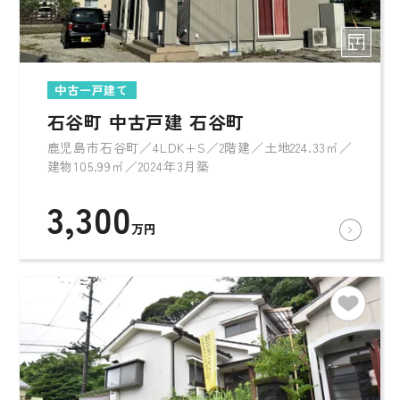
中古一戸建て
石谷町 中古戸建 石谷町
鹿児島市石谷町／4LDK+S／2階建／土地224.33㎡／
建物105.99㎡／2024年3月築
3,300
万円