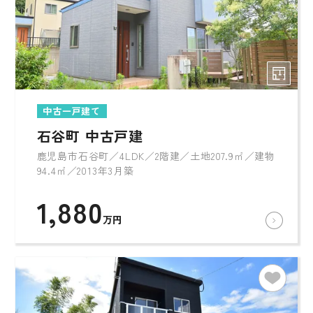
中古一戸建て
石谷町 中古戸建
鹿児島市石谷町／4LDK／2階建／土地207.9㎡／建物
94.4㎡／2013年3月築
1,880
万円