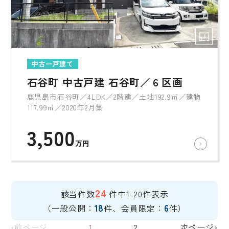
中古一戸建て
石谷町 中古戸建 石谷町／６区画
鹿児島市石谷町／4LDK／2階建／土地192.9㎡／建物
117.99㎡／2020年2月築
3,500
万円
24
該当件数
件中1-20件表示
18
6
（一般公開：
件、会員限定：
件）
‹前ページ
1
2
次ページ›