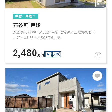
中古一戸建て
石谷町 戸建
鹿児島市石谷町／3LDK+S／2階建／土地393.42㎡
／建物83.62㎡／2025年6月築
2,480
万円