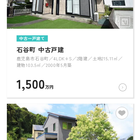
中古一戸建て
石谷町 中古戸建
鹿児島市石谷町／4LDK+S／2階建／土地215.11㎡／
建物103.5㎡／2000年5月築
1,500
万円