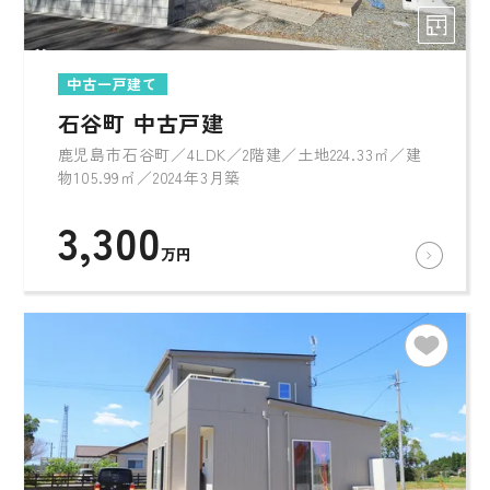
中古一戸建て
石谷町 中古戸建
鹿児島市石谷町／4LDK／2階建／土地224.33㎡／建
物105.99㎡／2024年3月築
3,300
万円