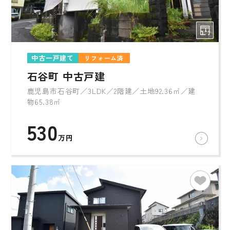
中古一戸建て
リフォーム済
石谷町 中古戸建
鹿児島市石谷町／3LDK／2階建／土地92.36㎡／建
物65.38㎡
530
万円