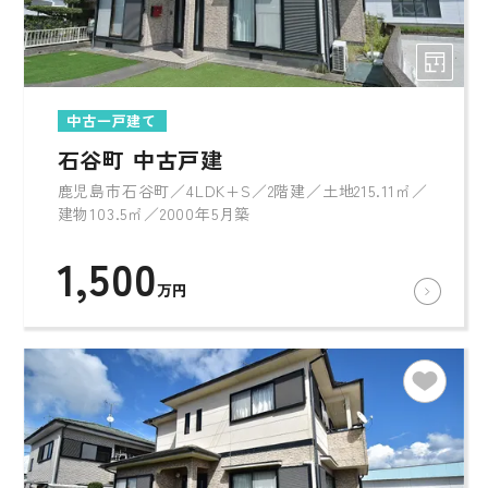
中古一戸建て
石谷町 中古戸建
鹿児島市石谷町／4LDK+S／2階建／土地215.11㎡／
建物103.5㎡／2000年5月築
1,500
万円