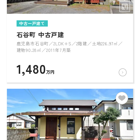
中古一戸建て
石谷町 中古戸建
鹿児島市石谷町／2LDK+S／2階建／土地226.97㎡／
建物90.28㎡／2011年7月築
1,480
万円