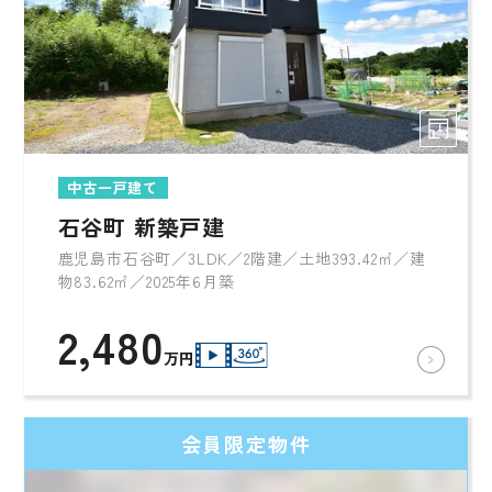
中古一戸建て
石谷町 新築戸建
鹿児島市石谷町／3LDK／2階建／土地393.42㎡／建
物83.62㎡／2025年6月築
2,480
万円
会員限定物件