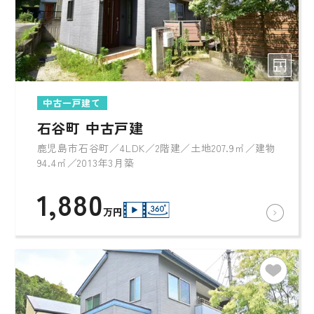
中古一戸建て
石谷町 中古戸建
鹿児島市石谷町／4LDK／2階建／土地207.9㎡／建物
94.4㎡／2013年3月築
1,880
万円