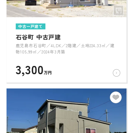
中古一戸建て
石谷町 中古戸建
鹿児島市石谷町／4LDK／2階建／土地224.33㎡／建
物105.99㎡／2024年3月築
3,300
万円