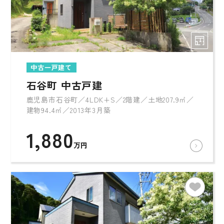
中古一戸建て
石谷町 中古戸建
鹿児島市石谷町／4LDK+S／2階建／土地207.9㎡／
建物94.4㎡／2013年3月築
1,880
万円