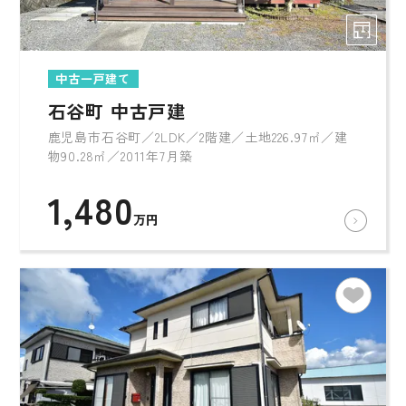
中古一戸建て
石谷町 中古戸建
鹿児島市石谷町／2LDK／2階建／土地226.97㎡／建
物90.28㎡／2011年7月築
1,480
万円