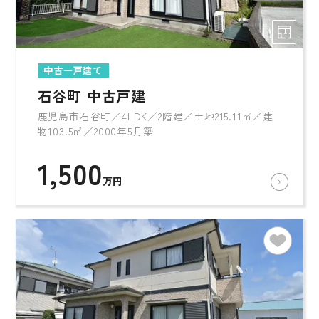
中古一戸建て
石谷町 中古戸建
鹿児島市石谷町／4LDK／2階建／土地215.11㎡／建
物103.5㎡／2000年5月築
1,500
万円