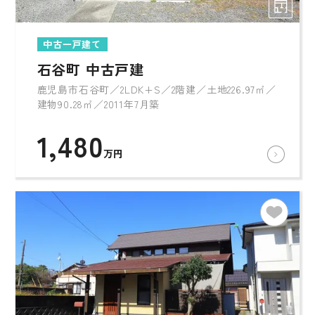
中古一戸建て
石谷町 中古戸建
鹿児島市石谷町／2LDK+S／2階建／土地226.97㎡／
建物90.28㎡／2011年7月築
1,480
万円