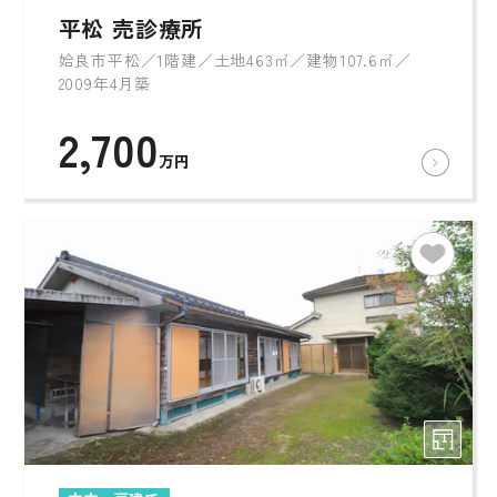
平松 売診療所
姶良市平松／1階建／土地463㎡／建物107.6㎡／
2009年4月築
2,700
万円