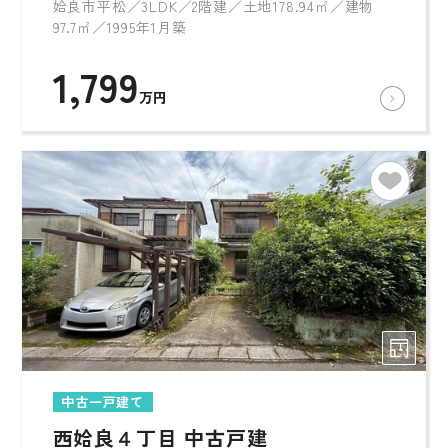
姶良市平松／3LDK／2階建／土地178.94㎡／建物
97.7㎡／1995年1月築
1,799
万円
中古一戸建て
西姶良４丁目 中古戸建