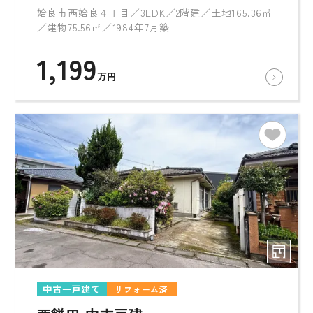
姶良市西姶良４丁目／3LDK／2階建／土地165.36㎡
／建物75.56㎡／1984年7月築
1,199
万円
中古一戸建て
リフォーム済