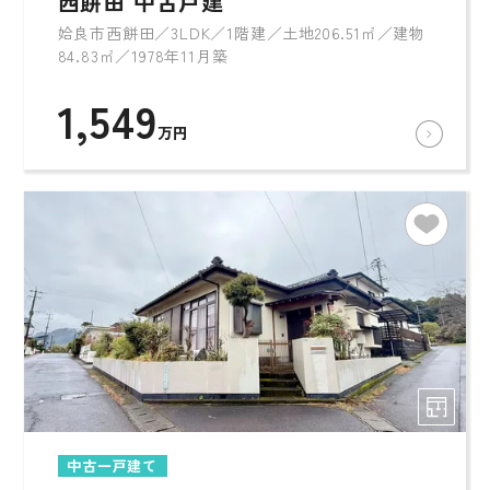
西餅田 中古戸建
姶良市西餅田／3LDK／1階建／土地206.51㎡／建物
84.83㎡／1978年11月築
1,549
万円
中古一戸建て