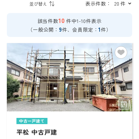
表示件数：
10
該当件数
件中1-10件表示
9
1
（一般公開：
件、会員限定：
件）
中古一戸建て
平松 中古戸建