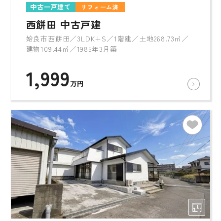
中古一戸建て
リフォーム済
西餅田 中古戸建
姶良市西餅田／3LDK+S／1階建／土地268.73㎡／
建物109.44㎡／1985年3月築
1,999
万円