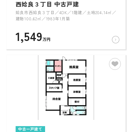
西姶良３丁目 中古戸建
姶良市西姶良３丁目／4DK／1階建／土地204.14㎡／
建物100.62㎡／1983年1月築
1,549
万円
中古一戸建て