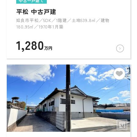
中古一戸建て
平松 中古戸建
姶良市平松／5DK／1階建／土地539.8㎡／建物
180.95㎡／1970年1月築
1,280
万円