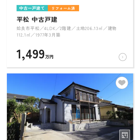
中古一戸建て
リフォーム済
平松 中古戸建
姶良市平松／4LDK／2階建／土地206.13㎡／建物
112.1㎡／1977年3月築
1,499
万円