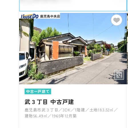
中古一戸建て
武３丁目 中古戸建
鹿児島市武３丁目／3DK／1階建／土地183.52㎡／
建物56.49㎡／1965年12月築