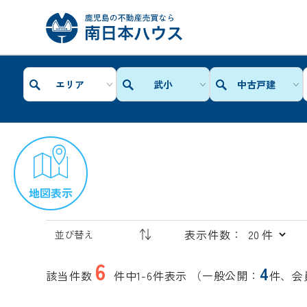
エリア
武小
中古戸建
地図表示
表示件数：
6
4
該当件数
件中1-6件表示
（一般公開：
件、会