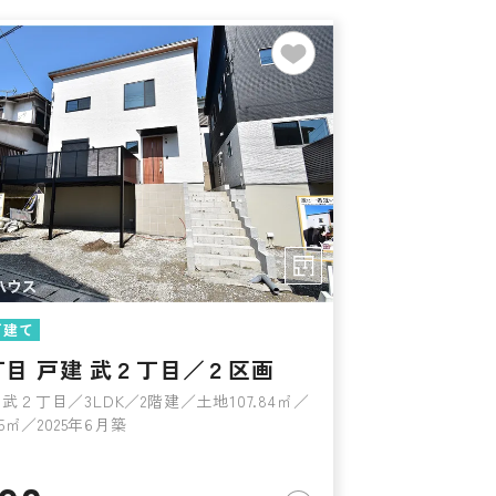
戸建て
丁目 戸建 武２丁目／２区画
武２丁目／3LDK／2階建／土地107.84㎡／
15㎡／2025年6月築