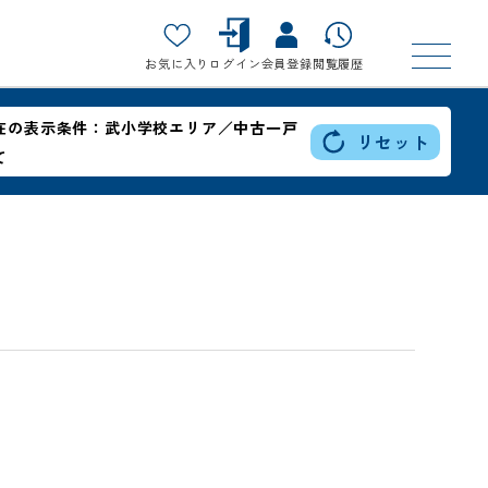
お気に入り
ログイン
会員登録
閲覧履歴
在の表示条件：
武小学校エリア／中古一戸
リセット
て