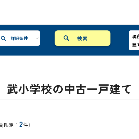
現
詳細条件
建
武小学校の中古一戸建て
2
員限定：
件）