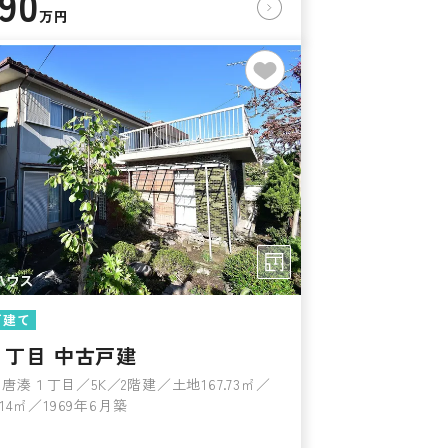
090
万円
戸建て
１丁目 中古戸建
唐湊１丁目／5K／2階建／土地167.73㎡／
.14㎡／1969年6月築