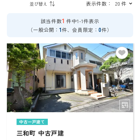
表示件数：
1
該当件数
件中1-1件表示
1
0
（一般公開：
件、会員限定：
件）
中古一戸建て
三和町 中古戸建