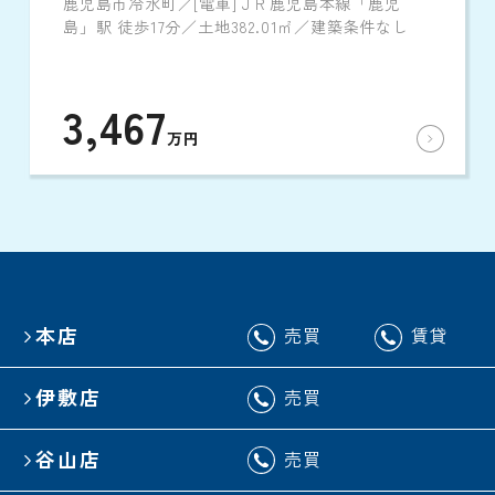
鹿児島市冷水町／[電車]ＪＲ鹿児島本線「鹿児
島」駅 徒歩17分／土地382.01㎡／建築条件なし
3,467
万円
本店
売買
賃貸
伊敷店
売買
谷山店
売買