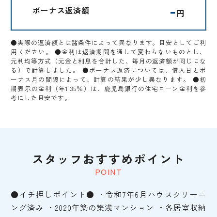
-
ボーナス返済額
円
●実際の返済額とは諸条件によって異なります。目安としてご利
用ください。 ●金利は返済期間を通して変わらないものとし、
元利均等方式（元金と利息を合計した、毎月の返済額が同じにな
る）で計算しました。 ●ボーナス返済については、借入日とボ
ーナス月の間隔によって、計算の結果が少し異なります。 ●初
期表示の金利（年1.35％）は、鹿児島銀行の住宅ローン金利を参
考にした目安です。
スタッフおすすめポイント
POINT
●イチ押しポイント● ・令和7年6月ハウスクリーニ
ング済み ・2020年築の築浅マンション ・各居室収納