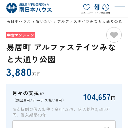
お気に入り
ログイン
閲覧履歴
南日本ハウス
買いたい
アルファステイツみなと大通り公園
中古マンション
易居町 アルファステイツみな
と大通り公園
3,880
万円
月々の支払い
104,657
円
（頭金0円/ボーナス払い0円）
※支払例の借入条件：金利1.35%、借入総額3,880万
円、借入期間40年