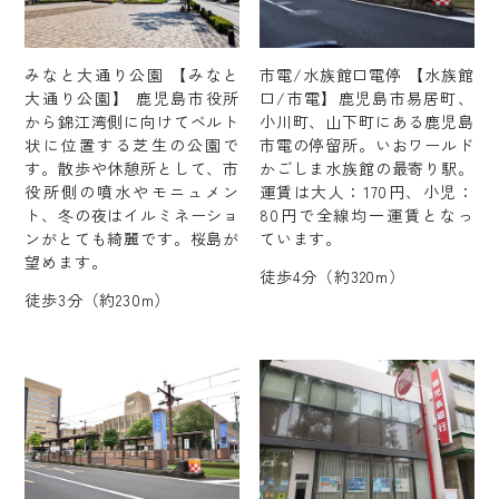
みなと大通り公園 【みなと
市電/水族館口電停 【水族館
大通り公園】 鹿児島市役所
口/市電】鹿児島市易居町、
から錦江湾側に向けてベルト
小川町、山下町にある鹿児島
状に位置する芝生の公園で
市電の停留所。いおワールド
す。散歩や休憩所として、市
かごしま水族館の最寄り駅。
役所側の噴水やモニュメン
運賃は大人：170円、小児：
ト、冬の夜はイルミネーショ
80円で全線均一運賃となっ
ンがとても綺麗です。桜島が
ています。
望めます。
徒歩4分（約320m）
徒歩3分（約230m）