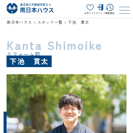
お気に入り
ログイン
閲覧履歴
南日本ハウス
スタッフ一覧
下池 貫太
Kanta Shimoike
リフォーム部
下池 貫太