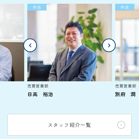
本店
本店
売買営業部
売買営業部
日高 裕治
別府 潤
スタッフ紹介一覧