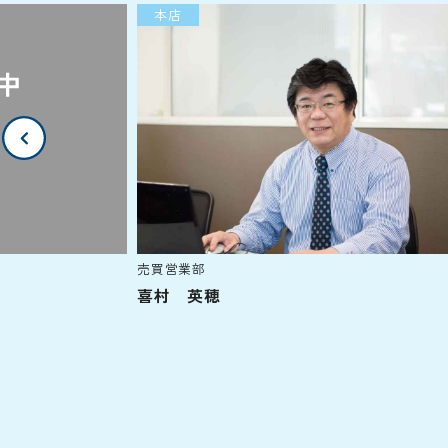
本店
本店
売買営業部
売買営業部
喜村 英穂
日高 裕治