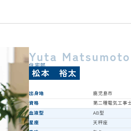
Yuta Matsumoto
住宅部
松本 裕太
出身地
鹿児島市
資格
第二種電気工事
血液型
AB型
星座
天秤座