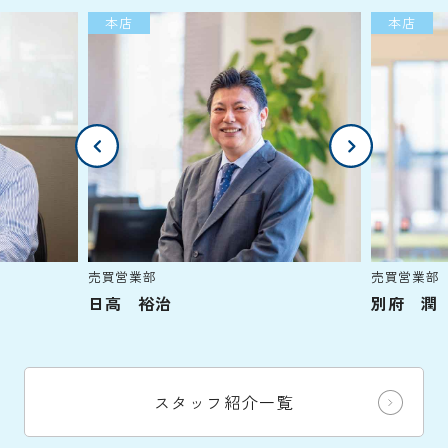
本店
本店
売買営業部
売買営業部
日高 裕治
別府 潤
スタッフ紹介一覧