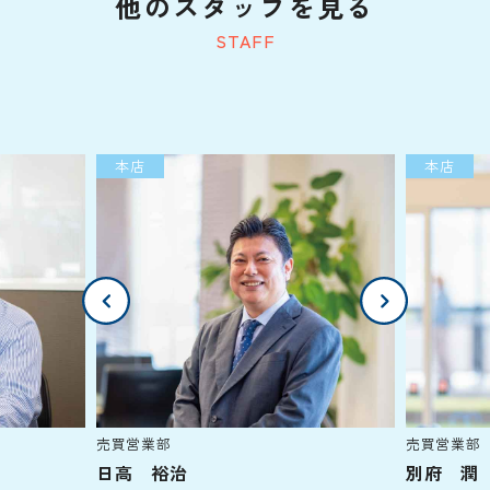
他のスタッフを見る
STAFF
本店
本店
売買営業部
売買営業部
日高 裕治
別府 潤