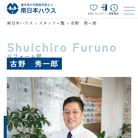
お気に入り
ログイン
閲覧履歴
南日本ハウス
スタッフ一覧
古野 秀一郎
Shuichiro Furuno
リフォーム部
古野 秀一郎