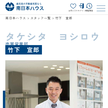
お気に入り
ログイン
閲覧履歴
南日本ハウス
スタッフ一覧
竹下 宣郎
タケシタ ヨシロウ
売買営業部
竹下 宣郎