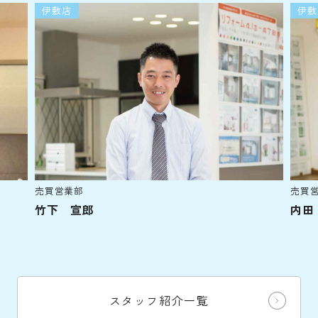
伊敷店
伊敷
売買営業部
売買
竹下 宣郎
内田
スタッフ紹介一覧