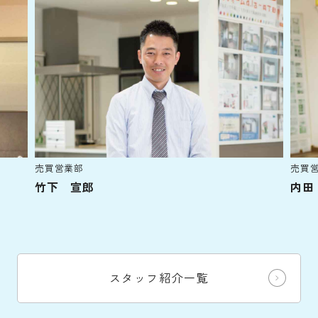
売買営業部
売買
竹下 宣郎
内田
スタッフ紹介一覧