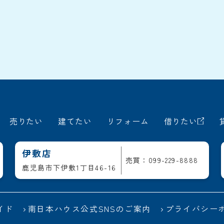
売りたい
建てたい
リフォーム
借りたい
伊敷店
売買：099-229-8888
鹿児島市下伊敷1丁目46-16
イド
南日本ハウス公式SNSのご案内
プライバシー