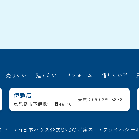
売りたい
建てたい
リフォーム
借りたい
伊敷店
売買：099-229-8888
鹿児島市下伊敷1丁目46-16
イド
南日本ハウス公式SNSのご案内
プライバシー