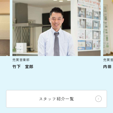
売買営業部
売買
竹下 宣郎
内田
スタッフ紹介一覧