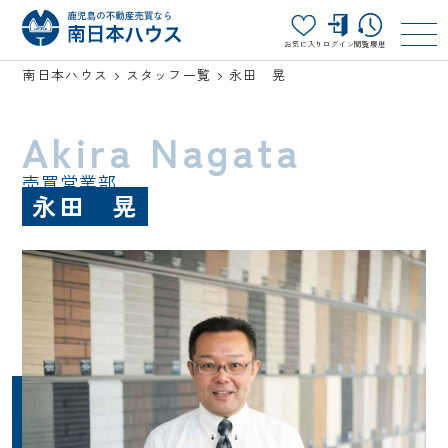
お気に入り
ログイン
閲覧履歴
南日本ハウス
スタッフ一覧
永田 晃
Akira Nagata
売買営業部
永田 晃