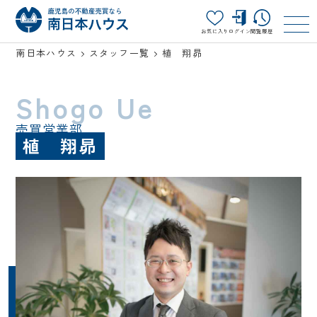
お気に入り
ログイン
閲覧履歴
南日本ハウス
スタッフ一覧
植 翔昴
Shogo Ue
売買営業部
植 翔昴