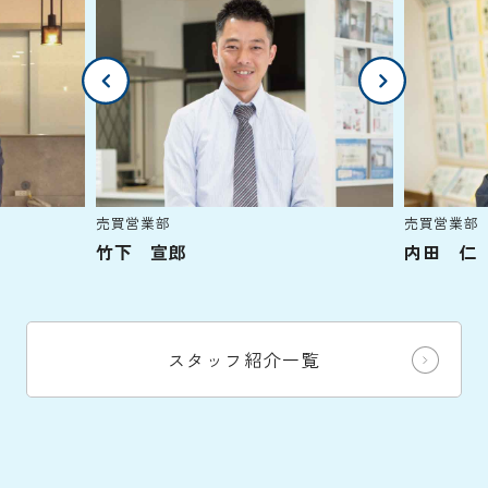
売買営業部
売買営業部
竹下 宣郎
内田 仁
スタッフ紹介一覧