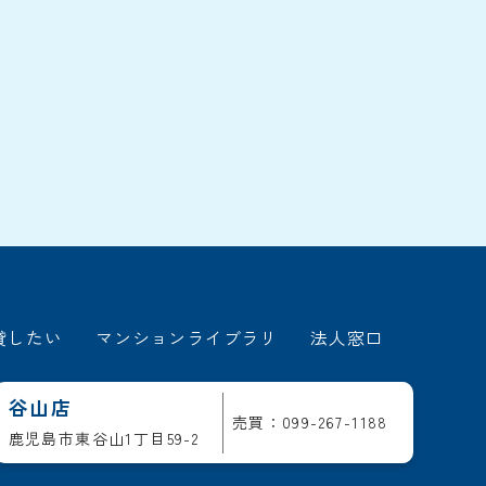
貸したい
マンションライブラリ
法人窓口
谷山店
売買：099-267-1188
鹿児島市東谷山1丁目59-2