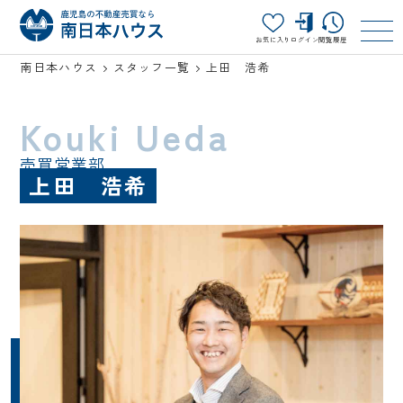
お気に入り
ログイン
閲覧履歴
南日本ハウス
スタッフ一覧
上田 浩希
Kouki Ueda
売買営業部
上田 浩希