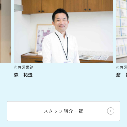
売買営業部
売買
森 拓造
溜 
スタッフ紹介一覧