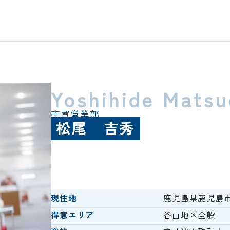
Yoshihide Matsu
売買営業部
松尾 吉秀
現住地
鹿児島県鹿児島
得意エリア
谷山地区全般