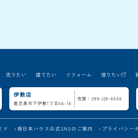
売りたい
建てたい
リフォーム
借りたい
伊敷店
売買：099-229-8888
鹿児島市下伊敷1丁目46-16
イド
南日本ハウス公式SNSのご案内
プライバシー