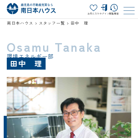
お気に入り
ログイン
閲覧履歴
南日本ハウス
スタッフ一覧
田中 理
Osamu Tanaka
環境エネルギー部
田中 理