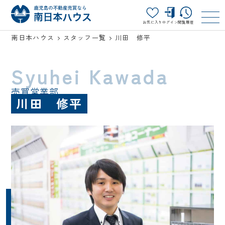
お気に入り
ログイン
閲覧履歴
南日本ハウス
スタッフ一覧
川田 修平
Syuhei Kawada
売買営業部
川田 修平