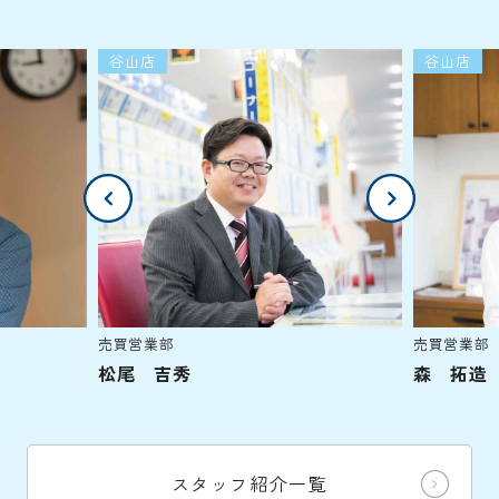
谷山店
谷山店
売買営業部
売買営業部
松尾 吉秀
森 拓造
スタッフ紹介一覧