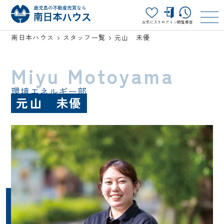
お気に入り
ログイン
閲覧履歴
南日本ハウス
スタッフ一覧
元山 未優
Miyu Motoyama
環境エネルギー部
元山 未優