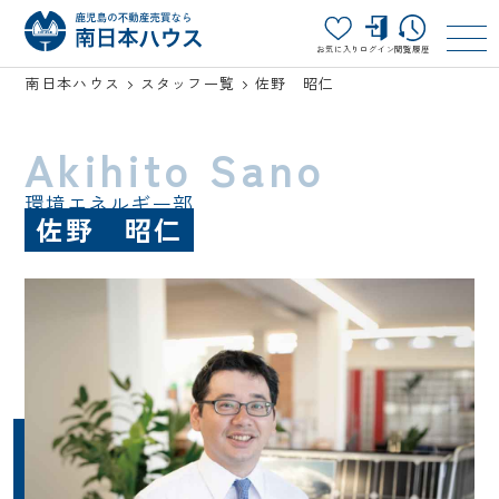
お気に入り
ログイン
閲覧履歴
南日本ハウス
スタッフ一覧
佐野 昭仁
Akihito Sano
環境エネルギー部
佐野 昭仁