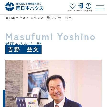
お気に入り
ログイン
閲覧履歴
南日本ハウス
スタッフ一覧
吉野 益文
Masufumi Yoshino
環境エネルギー部
吉野 益文