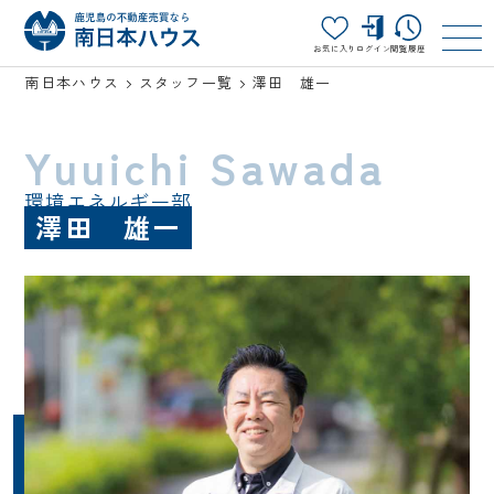
お気に入り
ログイン
閲覧履歴
南日本ハウス
スタッフ一覧
澤田 雄一
Yuuichi Sawada
環境エネルギー部
澤田 雄一