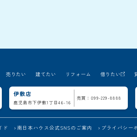
売りたい
建てたい
リフォーム
借りたい
伊敷店
売買：099-229-8888
鹿児島市下伊敷1丁目46-16
イド
南日本ハウス公式SNSのご案内
プライバシー