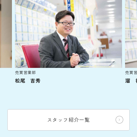
売買営業部
売買
松尾 吉秀
溜 
スタッフ紹介一覧