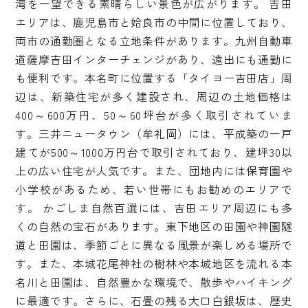
湾を一望できる素晴らしい景色が広がります。 吉田
エリアは、鹿児島市と姶良市の中間に位置しており、
両市の通勤圏となる立地条件があります。九州自動車
道薩摩吉田インターチェンジがあり、遠出にも通勤に
も便利です。本名町に位置する「タイヨー吉田店」周
辺は、新築住宅が多く建設され、周辺の土地価格は
400～600万円、50～60坪台が多く取引されていま
す。三井ニュータウン（牟礼岡）には、平成築の一戸
建てが500～1000万円台で取引されており、建坪30以
上の広い住宅が人気です。また、団地内には保育園や
小学校があるため、若い世帯にもお勧めのエリアで
す。 かごしま自然百選には、吉田エリア周辺にも多
くの自然の宝石があります。東下地区の田園や神園隧
道と田園は、季節ごとに異なる風景が楽しめる場所で
す。また、本城花尾神社の樹林や本城地区を流れる本
名川と田園は、自然豊かな環境で、散歩やハイキング
に最適です。さらに、石畳の残る大口白銀坂は、歴史