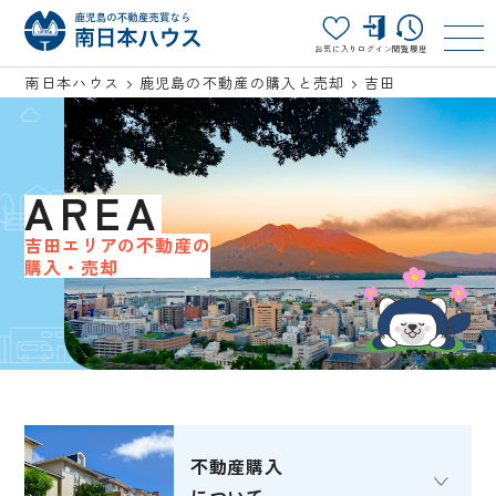
お気に入り
ログイン
閲覧履歴
南日本ハウス
鹿児島の不動産の購入と売却
吉田
AREA
吉田エリアの不動産の
購入・売却
不動産購入
について