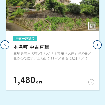
中古一戸建て
本名町 中古戸建
鹿児島市本名町／[バス]「本吉田バス停」歩22分／
4LDK／2階建／土地810.56㎡／建物137.21㎡／1984
年3月築
1,480
万円