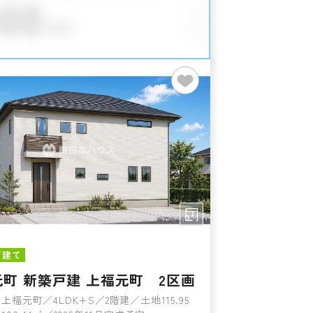
戸建て
町 新築戸建 上福元町 2区画
上福元町／4LDK+S／2階建／土地115.95