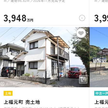
㎡／建物98.82㎡／2026年11月完成予定
㎡／建物1
3,948
3,9
万円
土地
中古一
上福元町 売土地
上福