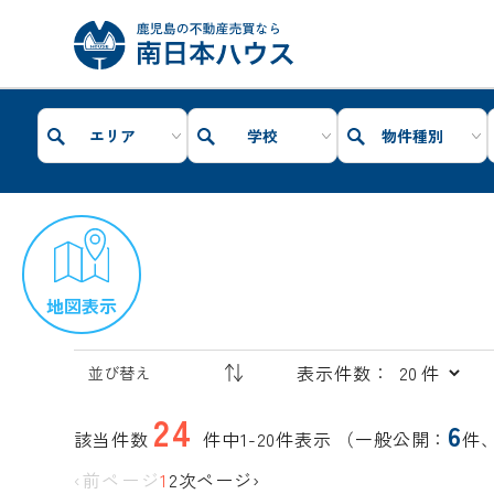
エリア
学校
物件種別
地図表示
表示件数：
24
6
該当件数
件中1-20件表示
（一般公開：
件
‹前ページ
1
2
次ページ›