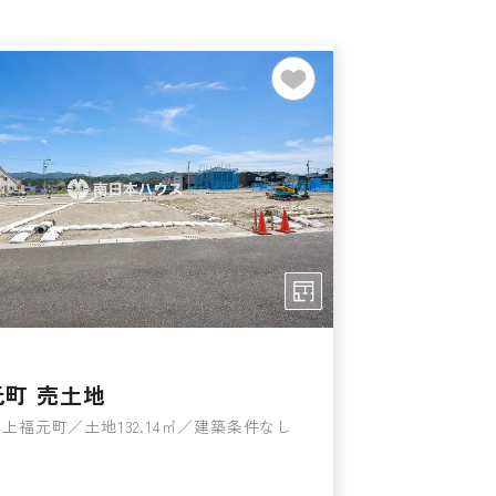
元町 売土地
上福元町／土地132.14㎡／建築条件なし