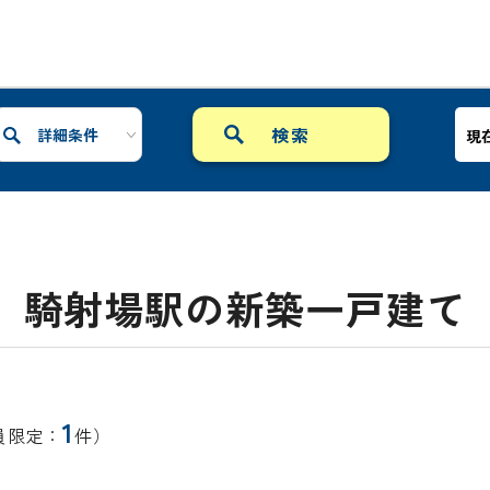
詳細条件
現
騎射場駅の新築一戸建て
1
員限定：
件）