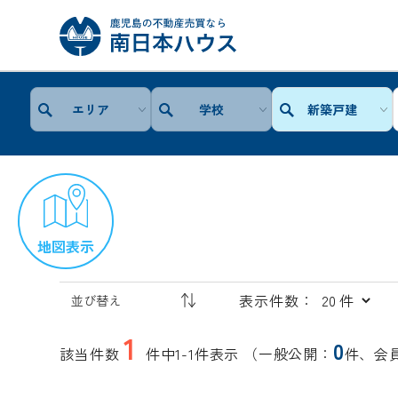
エリア
学校
新築戸建
地図表示
表示件数：
1
0
該当件数
件中1-1件表示
（一般公開：
件、会