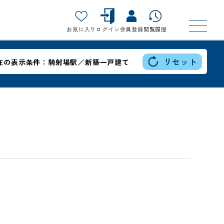
お気に入り
ログイン
会員登録
閲覧履歴
リセット
在の表示条件：
騎射場駅／新築一戸建て