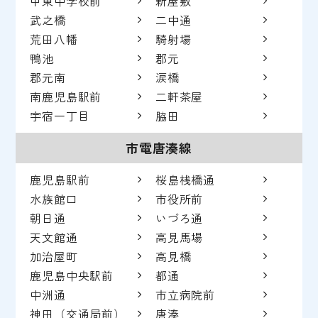
甲東中学校前
新屋敷
武之橋
二中通
荒田八幡
騎射場
鴨池
郡元
郡元南
涙橋
南鹿児島駅前
二軒茶屋
宇宿一丁目
脇田
市電唐湊線
鹿児島駅前
桜島桟橋通
水族館口
市役所前
朝日通
いづろ通
天文館通
高見馬場
加治屋町
高見橋
鹿児島中央駅前
都通
中洲通
市立病院前
神田（交通局前）
唐湊