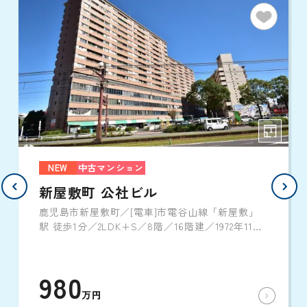
NEW
中古マンション
新屋敷町 公社ビル
鹿児島市新屋敷町／[電車]市電谷山線「新屋敷」
駅 徒歩1分／2LDK+S／8階／16階建／1972年11月
築
980
万円