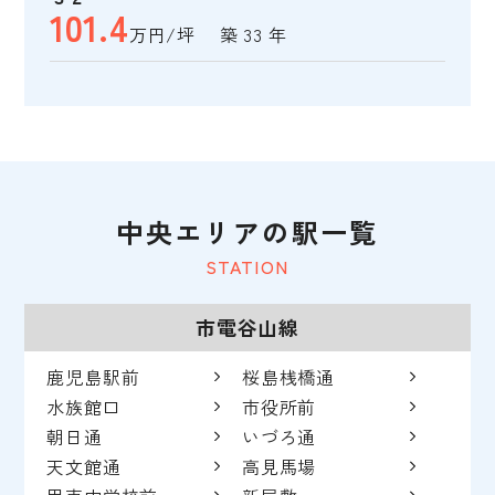
101.4
万円/坪 築 33 年
中央エリアの駅一覧
STATION
市電谷山線
鹿児島駅前
桜島桟橋通
水族館口
市役所前
朝日通
いづろ通
天文館通
高見馬場