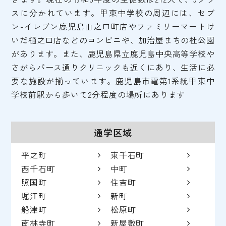
スに分かれています。甲東中学校の周辺には、セブ
ン-イレブン鹿児島山之口町店やファミリーマートけ
いだ樋之口店などのコンビニや、加治屋まちの杜公園
があります。また、鹿児島県立鹿児島中央高等学校や
さがらパース通りクリニックも近くにあり、生活に必
要な施設が揃っています。鹿児島市電第1系統甲東中
学校前駅から歩いて2分程度の場所にあります
通学区域
平之町
東千石町
西千石町
中町
照国町
住吉町
堀江町
新町
船津町
松原町
南林寺町
新屋敷町